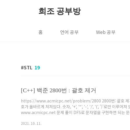
본문 바로가기
희조 공부방
홈
언어 공부
Web 공부
STL
19
[C++] 백준 2800번 : 괄호 제거
https://www.acmicpc.net/problem/2800 2800번
호가 올바르게 쳐져있다. 숫자, '+', '*', '-', '/', '(', ')'로
www.acmicpc.net 문제 풀이 DFS로 문자열을 구현하면 되는
에 값을 추가하도록 한다. 사전 배열로 출력하기 위해서 set을 사
2021. 10. 11.
조금 생각해보니 전형적인 백트래킹 문제였다. 또, 자료구조인 척하는