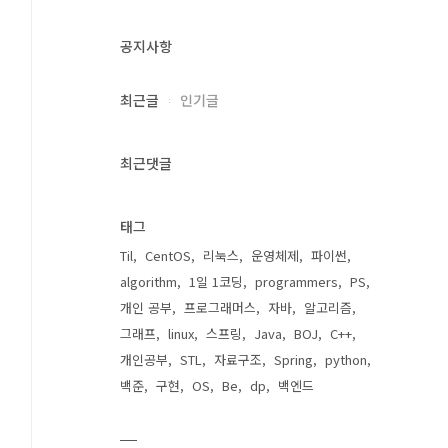
공지사항
최근글
인기글
최근댓글
태그
Til
CentOS
리눅스
운영체제
파이썬
algorithm
1일 1코딩
programmers
PS
개인 공부
프로그래머스
자바
알고리즘
그래프
linux
스프링
Java
BOJ
C++
개인공부
STL
자료구조
Spring
python
백준
구현
OS
Be
dp
백엔드