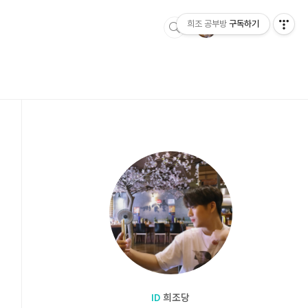
희조 공부방
구독하기
ID
희조당