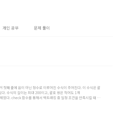
개인 공부
문제 풀이
: 괄호 제거 첫째 줄에 음이 아닌 정수로 이루어진 수식이 주어진다. 이 수식은 괄
만 이루어져 있다. 수식의 길이는 최대 200이고, 괄호 쌍은 적어도 1개
 문제였다. check 함수를 통해서 백트래킹 중 일정 조건을 만족시킬 때 셋
용했다! 느낀 점 처음에 갈피를 제대로 못 잡아서 살짝 헤매던 문제이다.
데 딱히 자료구조 같지는 않다. 코드 #in..