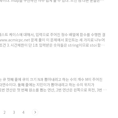
 문제이다. map을 구현하면 아주 쉽게 풀 수 있다. 느낀 점 다른 분들은
지원하기 때문에 아주 쉽게 풀 수도 있다. 나는 보자마자 생각난 게 map이어서
e std;..
: AC 각 테스트 케이스에 대해서, 입력으로 주어진 정수 배열에 함수를 수행한 결
www.acmicpc.net 문제 풀이 이 문제에서 포인트는 세 가지로 나누어
 조건 3. 시간제한이 단 1초 입력받은 숫자들은 string이므로 stoi 함수
git으로 숫자인지 아닌지 분류한다면 두 자리 이상의 수를 제대로 덱으로
t로 변환해서 덱에 push 해..
: 회전하는 큐 첫째 줄에 큐의 크기 N과 뽑아내려고 하는 수의 개수 M이 주어진
은 자연수이다. 둘째 줄에는 지민이가 뽑아내려고 하는 수의 위치가
 1번 연산은 첫 번째 원소를 뽑는 연산, 2번 연산은 왼쪽으로 회전, 3번 연
 정하는 것이다. 타깃이 되는 값의 인덱스를 저장해 begin으로부터의
하는 큐가 빌 때까지 연산을 반복한다! left > right..
2
3
4