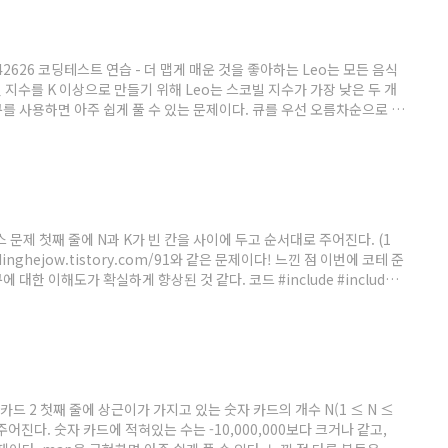
ssons/42626 코딩테스트 연습 - 더 맵게 매운 것을 좋아하는 Leo는 모든 음식
 지수를 K 이상으로 만들기 위해 Leo는 스코빌 지수가 가장 낮은 두 개
위 큐를 사용하면 아주 쉽게 풀 수 있는 문제이다. 큐를 우선 오름차순으로 정
 것이고 맨 앞의 스코빌 지수가 기준인 K보다 크다면 그 이후의 모든 값
 따져주면 된다. 큐의 크기가 1인데 K보다 낮다면..
 요세푸스 문제 첫째 줄에 N과 K가 빈 칸을 사이에 두고 순서대로 주어진다. (1
/codinghejow.tistory.com/91와 같은 문제이다! 느낀 점 이번에 코테 준
한 이해도가 확실하게 향상된 것 같다. 코드 #include #include
) { for (int i = 1; i
: 숫자 카드 2 첫째 줄에 상근이가 가지고 있는 숫자 카드의 개수 N(1 ≤ N ≤
주어진다. 숫자 카드에 적혀있는 수는 -10,000,000보다 크거나 같고,