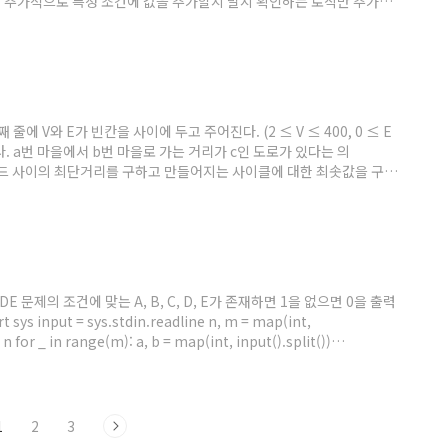
이다. 추가적으로 특정 조건에 값을 추가할지 말지 확인하는 로직만 추가하면
NF = int(1e9) input = sys.stdin.readline def
 첫째 줄에 V와 E가 빈칸을 사이에 두고 주어진다. (2 ≤ V ≤ 400, 0 ≤ E
주어진다. a번 마을에서 b번 마을로 가는 거리가 c인 도로가 있다는 의
 각 노드 사이의 최단거리를 구하고 만들어지는 사이클에 대한 최솟값을 구하
시작점을 접근할 수 있는지만 확인하면 된다.. 일방통행이라 다양한 경우
할까 고민을 조금했는데 생각해 보면 간단한 문제였다. ..
ABCDE 문제의 조건에 맞는 A, B, C, D, E가 존재하면 1을 없으면 0을 출력
s input = sys.stdin.readline n, m = map(int,
 * n for _ in range(m): a, b = map(int, input().split())
number == 4: print(1) exit() ..
1
2
3