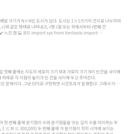
6번: 치킨 배달 크기가 N×N인 도시가 있다. 도시는 1×1크기의 칸으로 나누어져
r, c)와 같은 형태로 나타내고, r행 c열 또는 위에서부터 r번째 칸
낀 점 💻 코드 import sys from itertools import
ut().split()) board = [list(map(int, input().split())) for _ in
: 내리막 길 첫째 줄에는 지도의 세로의 크기 M과 가로의 크기 N이 빈칸을 사이에
터 차례로 각 지점의 높이가 빈 칸을 사이에 두고 주어진다.
를 곁들인 문제이다. 그냥 DFS로 구현하면 시간초과가 발생한다. 그래서 이미
 중간에 순회하는 시간을 줄일 수 있다. ✔️ 느낀 점 그냥 DFS 문제
t = sys.stdin.readline dx = [..
6번: 백도어 첫 번째 줄에 분기점의 수와 분기점들을 잇는 길의 수를 의미하는 두
 1 ≤ M ≤ 300,000) 두 번째 줄에 각 분기점이 적의 시야에 보이는