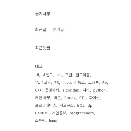
공지사항
최근글
인기글
최근댓글
태그
Til
백엔드
OS
구현
알고리즘
1일 1코딩
PS
Java
리눅스
그래프
Be
C++
운영체제
algorithm
자바
python
개인 공부
백준
Spring
STL
파이썬
프로그래머스
자료구조
BOJ
dp
CentOS
개인공부
programmers
스프링
linux