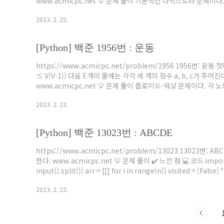
www.acmicpc.net 💡 문제 풀이 기본적인 다익스트라 문제
된다. ✔️ 느낀 점 오타 나서 한참 찾았다.. 💻 코드 import heapq, sys I
2023. 2. 25.
dijkstra(start): q = [] heapq.heappush(q, (0, sta..
[Python] 백준 1956번 : 운동
https://www.acmicpc.net/problem/1956 1956번: 운동
≤ V(V-1)) 다음 E개의 줄에는 각각 세 개의 정수 a, b, c가 
www.acmicpc.net 💡 문제 풀이 플로이드-워샬 문제이다.
면 된다 사이클은 단순히 시작점에서 목표 지점과 목표 지점에서 
2023. 2. 23.
를 따지지 않아도 괜찮다. ✔️ 느낀 점 중간에 사이클을 어떻게 고려
[Python] 백준 13023번 : ABCDE
https://www.acmicpc.net/problem/13023 13023번: 
한다. www.acmicpc.net 💡 문제 풀이 ✔️ 느낀 점 💻 코드 import sy
input().split()) arr = [[] for i in range(n)] visited = [False]
arr[a].append(b) arr[b].append(a) def dfs(idx, number): if 
2023. 2. 23.