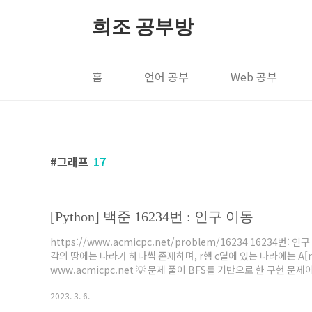
본문 바로가기
희조 공부방
홈
언어 공부
Web 공부
그래프
17
[Python] 백준 16234번 : 인구 이동
https://www.acmicpc.net/problem/16234 16234
각의 땅에는 나라가 하나씩 존재하며, r행 c열에 있는 나라에는 A[r
www.acmicpc.net 💡 문제 풀이 BFS를 기반으로 한 구현
구 이동이 일어난 날짜이다. 따라서, 단순하게 몇번 실행되었는지 보
2023. 3. 6.
쳐서 코드를 깨작깨작 계속 수정햇던 문제이다. 시간 복잡도는 생각한대로 해결