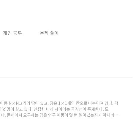
개인 공부
문제 풀이
번: 인구 이동 N×N크기의 땅이 있고, 땅은 1×1개의 칸으로 나누어져 있다. 각
][c]명이 살고 있다. 인접한 나라 사이에는 국경선이 존재한다. 모
 문제이다. 문제에서 요구하는 답은 인구 이동이 몇 번 일어났는지가 아니라 인
다 날짜를 기준으로 카운트하는 게 중요하다 ✔️ 느낀 점 중요한 점을 놓
되었다! 💻 코드 import sys ; input = ..