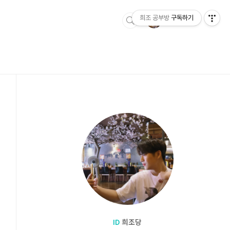
희조 공부방
구독하기
ID
희조당