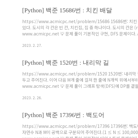
[Python] 백준 15686번 : 치킨 배달
https://www.acmicpc.net/problem/15686 1568
있다. 도시의 각 칸은 빈 칸, 치킨집, 집 중 하나이다. 도시의 칸은 (
www.acmicpc.net 💡 문제 풀이 기본적인 구현, DFS 문제이다. ✔️ 느
combinations input = sys.stdin.readline N, M = map(int, inp
2023. 2. 27.
range(N)] chick..
[Python] 백준 1520번 : 내리막 길
https://www.acmicpc.net/problem/1520 1520번
두고 주어진다. 이어 다음 M개 줄에 걸쳐 한 줄에 N개씩 위에서부
www.acmicpc.net 💡 문제 풀이 그래프 탐색(DFS)에 DP
지나온 길에 대해서는 이전에 방문한 결과를 바로 전달해 주는 방식으로
2023. 2. 26.
인 줄 알았지만 DP가 곁들인거 보고 큰코다쳤다. 💻 코드 import sys inpu
[Python] 백준 17396번 : 백도어
https://www.acmicpc.net/problem/17396 1739
자연수 N과 M이 공백으로 구분되어 주어진다.(1 ≤ N ≤ 100,000,