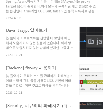
Spring Async비동기 처리를 나타내는 @Async에는 proxy
있다.# application.ymlspring: rabbitmq: listener: simple:
target 옵션이 존재한다.처리 모드가 프록시일 때만 설정할 수 있
# exchange 옵션에 따라 다르..
는 옵션인데, true라면 CGLIB로, false라면 동적 프록시로 생성한
다. 두 방법 모두 프록시를 사용하므로 당연히 상속을 사용하는데,
2024. 6. 12.
CGLIB는 subclass 기반이고 동적 프록시는 interface 기반이다.
여기서 CGLIB는 바이트 코드 기반으로 생성하기 때문에 성능적으
[Java] Jasypt 알아보기
로 약간 낫다. @Async가 아닌 커스텀 어노테이션을 등록해서도
사용할 수 있다.@EnableAsync 속성에 annotation 필드가 바
🙋 들어가며 프로젝트를 진행할 때 보안에 예민
로 이 옵션이다. 비동기를 사용하기 앞서 thread pool의 사이즈,
해서 노출시키지 않는 값들이 있습니다. 여러 방
queue 사이즈를 정해서 하나의 Executor를 빈으로 등록한
법으로 노출시키지 않는 방법이 있지만 그중에
다.poo..
Jasypt라는 라이브러리가 존재합니다. 오늘은
2023. 10. 21.
어떻게 사용하는지 가볍게 알아보겠습니다. 😋
🔐 Jasypt란? Jasypt는 Java Simplified
Encryption의 약자입니다. 공식 문서에 따르면
[Backend] flyway 사용하기
다음과 같이 설명되어 있습니다. Java library
🙋 들어가며 우리는 코드를 관리하기 위해서 git
which allows the developer to add basic
이라는 형상 관리 툴을 사용합니다. 반면에 여러
encryption capabilities to his/her
분들은 DB는 어떤 것으로 형상을 관리하시나요?
projects with minimum effort, and
바로 Flyway가 DB에 대한 형상 관리를 제공합
without the need of having deep
2023. 10. 11.
니다. 이번 글에서 간단하게 사용법을 알아보겠
knowledge on how cryptography wor..
습니다. 😋 🪽 flyway란? 공식 문서에는 다음과
같이 소개합니다. 😮 Flyway is an open-
[Security] 시큐리티 파헤치기 (4) : 인증이란? (feat. Authentication)