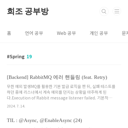
본문 바로가기
희조 공부방
홈
언어 공부
Web 공부
개인 공부
문
Spring
19
[Backend] RabbitMQ 에러 핸들링 (feat. Retry)
무한 예외 발생MQ를 활용한 기본 발급 로직을 짠 뒤, 실패 테스트를
하던 중에 리스너에서 계속 예외를 던지는 상황을 마주하게 된
다.Execution of Rabbit message listener failed. 기본적으
로 RabbitMQ에서는 다른 조치가 없으면 리스너에서 예외가 발생
2024. 7. 14.
하면 다시 큐에 집어넣게 된다.그리곤 무한히 반복하게 되기 때문에
이런 상황을 마주한 것이다.무한 Retry 해결하기이 상황을 해결하
TIL : @Async, @EnableAsync (24)
는 가장 쉬운 방법은 다음과 같다.1. Requeue 옵션 설정하기다음
과 같이 yml 설정하면 가장 간단하게 Requeue 옵션을 제어할 수