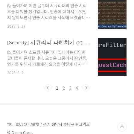
source database migration tool. DB 형상
🙋 들어가며 이번 글부터 시큐리티의 인증 시리
관리를 도와주는 도구입니다. 심지어 오픈 소스
즈를 다뤄볼 생각입니다. 인증에 대해서 무엇인
입니다! 😋 🤔 왜 사용할까? 저는 개발을 할 때
지 알아보면서 인증 시리즈를 시작해 보겠습니
DDL을 직접 작성해서 관리하는 것을 선호합니
다. 또한, 어떤 객체에 인증 정보를 담을지까지 알
다. 스키마에 변경사항이 생기면 하나하나 수정
2023. 8. 17.
아보겠습니다. 🙆‍♂️ 인증(Authentication)? 인
했습니다. (다행히도 꼼꼼한 성격 때문에 아직까
증이란, 어떤 사용자가 접근하고 있는지 확인하
진 실수한 적 없습니다 😜) 만약 관리해야 할 DB
는 절차입니다. 보안에 민감한 정보를 다룬다면
[Security] 시큐리티 파헤치기 (2) : RequestCacheAwareFilter, RequestCache
가 많다면 이 과정..
당연히 누가 사용하는지 확인하고 접근시켜야 합
🙋 들어가며 스프링 시큐리티 필터에는 다양한
니다. 자세하게 어떻게 동작하는지는 몰라도, 인
필터들이 존재합니다. 오늘은 그중에서 인증,
증하려면 정보를 담아줄 그릇이 필요할 것 같습
인가를 위해서 가로채진 요청을 어떻게 다시 수
니다. 바로 이 그릇이 Authentication 객체입니
행하는지 알아보겠습니다. ↩️
다. 🪙 Authentication 인터페이스
2023. 8. 2.
RequestCacheAwareFilter 이름에서 어떤 역
Authentication 인터페이스는 인증 정보를 담
할을 하는지 대략적으로 알 수 있습니다. 대충 요
는 하나의 토큰입니다. 실제 코드는 다음과 같이
청에 대한 캐시를 알고 있는 필터 같습니다. 동작
1
2
3
4
구현되어 있습니다. public in..
을 이해하기 위해서는 내부적으로 무엇을 가지고
있는지 알아야 합니다. 🏛️ 시큐리티 아키텍처 시
큐리티는 결국 인증과 인가를 위한 프레임워크입
니다. 인증을 위한 Authentication Manager
와 인가를 위한 Access Decision Manager가
핵심입니다. 요청한 자원이 인증이 필요하다면
TEL. 02.1234.5678 / 경기 성남시 분당구 판교역로
요청을 가로채 인증한 뒤 다시 원래 요청으로 되
© Daum Corp.