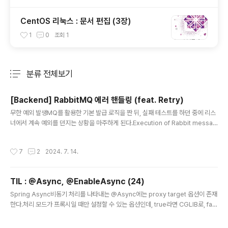
CentOS 리눅스 : 문서 편집 (3장)
1
0
조회
1
분류 전체보기
주요 글 목록
[Backend] RabbitMQ 에러 핸들링 (feat. Retry)
글 내용
무한 예외 발생MQ를 활용한 기본 발급 로직을 짠 뒤, 실패 테스트를 하던 중에 리스
너에서 계속 예외를 던지는 상황을 마주하게 된다.Execution of Rabbit messag
e listener failed. 기본적으로 RabbitMQ에서는 다른 조치가 없으면 리스너에서
예외가 발생하면 다시 큐에 집어넣게 된다.그리곤 무한히 반복하게 되기 때문에 이런
작성시간
7
2
2024. 7. 14.
상황을 마주한 것이다.무한 Retry 해결하기이 상황을 해결하는 가장 쉬운 방법은 다
음과 같다.1. Requeue 옵션 설정하기다음과 같이 yml 설정하면 가장 간단하게 Re
queue 옵션을 제어할 수 있다.# application.ymlspring: rabbitmq: listener:
TIL : @Async, @EnableAsync (24)
simple: # exchange 옵션에 따라 다르..
글 내용
Spring Async비동기 처리를 나타내는 @Async에는 proxy target 옵션이 존재
한다.처리 모드가 프록시일 때만 설정할 수 있는 옵션인데, true라면 CGLIB로, fals
e라면 동적 프록시로 생성한다. 두 방법 모두 프록시를 사용하므로 당연히 상속을 사
용하는데, CGLIB는 subclass 기반이고 동적 프록시는 interface 기반이다.여기