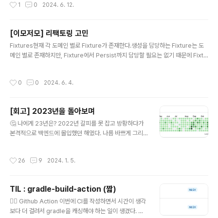
작성시간
1
0
2024. 6. 12.
서 CGLIB는 바이트 코드 기반으로 생성하기 때문에 성능적으로 약간 낫다. @Asy
nc가 아닌 커스텀 어노테이션을 등록해서도 사용할 수 있다.@EnableAsync 속성
에 annotation 필드가 바로 이 옵션이다. 비동기를 사용하기 앞서 thread pool의
[이모저모] 리팩토링 고민
사이즈, queue 사이즈를 정해서 하나의 Executor를 빈으로 등록한다.poo..
글 내용
Fixtures현재 각 도메인 별로 Fixture가 존재한다.생성을 담당하는 Fixture는 도
메인 별로 존재하지만, Fixture에서 Persist까지 담당할 필요는 없기 때문에 Fixtu
res를 만들었다.일종의 companion object이자 퍼사드 객체이다. 현재 기본적인
테스트 설정은 java-test-fixture 플러그인을 사용하는 common 모듈에서 담당
작성시간
0
0
2024. 6. 4.
하고 있다.앞서 언급한 Fixture들은 도메인(모듈)을 알아야 하기 때문에 common
모듈에선 해당 정보까지는 모두 알 필요가 없다고 판단했다.따라서, fixture들을 모
든 의존성을 알고있는 client-api 모듈에 배치시켰다. 이게 하나의 문제를 이어지는
[회고] 2023년을 돌아보며
데 바로 admin-api 모듈은 해당 fixture들을 모른다는 점이다.따라..
글 내용
🤔 나에게 23년은? 2022년 갈피를 못 잡고 방황하다가
본격적으로 백엔드에 몰입했던 해였다. 나름 바쁘게 그리
고 성실하게 보냈던 한 해였던 것 같다. 단순히 잔디로 무엇
을 했는지 어떤 성취가 있었는지 모두 표현하기 어렵다. 기
작성시간
26
9
2024. 1. 5.
억을 조금 더듬으며 지난 한 해를 돌이켜보겠다. 🏃 23년
에는 무엇을 했나요? 23년은 무언가 정말 많이 한 것 같다.
사이드 프로젝트와 스터디로 나눠서 회고해 보겠다. 🗂️ 사
TIL : gradle-build-action (짧)
이드 프로젝트 많은 토이 프로젝트와 사이드 프로젝트를
글 내용
진행했는데 그중에서 딱 2가지만 기억에 남는다. 올해 초
🏃‍♂️ Github Action 이번에 CI를 작성하면서 시간이 생각
에 약 2개월의 시간을 투자했었던 Flaground와 올해 말
보다 더 걸려서 gradle을 캐싱해야 하는 일이 생겼다. 처