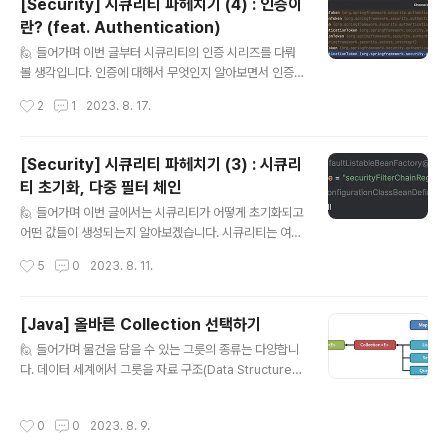
[Security] 시큐리티 파헤치기 (4) : 인증이
rite Once Run Anywhere)를 목표로 만들어졌습니다.
란? (feat. Authentication)
JVM을 이해하기 위해서 어떻게 자바 코드가 실행되는지
글 내용
먼저 알아보겠습니다. 💻 Java는 컴파일 언어 자바는 C언
🙋 들어가며 이번 글부터 시큐리티의 인증 시리즈를 다뤄
어와 함께 대표적인 컴파일 언어입니다. 컴파일(Compil
볼 생각입니다. 인증에 대해서 무엇인지 알아보면서 인증
e)이란, 우리가 작성한 코드를 컴퓨터가 이해할 수 있는
시리즈를 시작해 보겠습니다. 또한, 어떤 객체에 인증 정보
작성시간
2
1
2023. 8. 17.
과..
를 담을지까지 알아보겠습니다. 🙆‍♂️ 인증(Authenticatio
n)? 인증이란, 어떤 사용자가 접근하고 있는지 확인하는 절
차입니다. 보안에 민감한 정보를 다룬다면 당연히 누가 사
[Security] 시큐리티 파헤치기 (3) : 시큐리
용하는지 확인하고 접근시켜야 합니다. 자세하게 어떻게
티 초기화, 다중 필터 체인
동작하는지는 몰라도, 인증하려면 정보를 담아줄 그릇이
글 내용
필요할 것 같습니다. 바로 이 그릇이 Authentication 객
🙋 들어가며 이번 글에서는 시큐리티가 어떻게 초기화되고
체입니다. 🪙 Authentication 인터페이스 Authenticati
어떤 값들이 생성되는지 알아보겠습니다. 시큐리티는 여러
on 인터페이스는 인증 정보를 담는 하나의 토큰입니다. 실
개의 필터 체인을 관리할 수 있는데 어떻게 설정하는지 알
작성시간
5
0
2023. 8. 11.
제 코드는 다음과 같이 구현되어 있습니다. public in..
아보겠습니다. 그리고 요청이 어떻게 알맞은 필터 체인에
타고 흐르는지도 알아보겠습니다. 📁 설정 파일 작성 (fea
t. Security 6) 시큐리티를 사용하기 위해서는 우선 설정
[Java] 올바른 Collection 선택하기
파일을 작성해야 합니다. 다음과 같이 단 어노테이션 하나
글 내용
🙋 들어가며 물건을 담을 수 있는 그릇의 종류는 다양합니
만 달아주면 기본적인 시큐리티 설정이 완료됩니다. @Co
다. 데이터 세계에서 그릇을 자료 구조(Data Structure)
nfiguration @EnableWebSecurity // 기본 시큐리티
라고 표현합니다. 자바에서도 다양한 자료 구조를 제공합
설정 public class SecurityConfig { } 바로 @Enable
니다. 이번 글을 통해서 상황에 맞게 사용하는 방법을 알아
WebSecurity 입니다. 전혀 복잡하지 않죠? 😋 단순히
작성시간
0
0
2023. 8. 9.
보겠습니다. 🗂️ Java Collection Framework 자바에
달아주기만 하면 애플리케이션이 메모리..