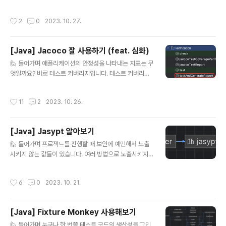
1개월의 시간을 투자했던 올해도 아좌좌이다. 1️⃣ Flagrou
음에는 "CI를 굳이 어렵게 가야하나? 적당히 긁어와서 쓰
nd 당시 소속되어 있던 학교 동아리 FLAG에서 진행했던
자"라는 생각으로 다음 코드를 붙여서 사용했다. - name:
작성시간
2
0
2023. 10. 27.
프로젝트이다..
Gradle Caching uses: actions/cache@v3 with: p
ath: | ~/.gradle/caches ~/.gradle/wrapper key:
${{ runner.os }}-gradle-${{ hashFiles('**/*.gradl
[Java] Jacoco 잘 사용하기 (feat. 심화)
e*', '**/gradle-wrapper.properties') }} restore-
글 내용
keys: | ${{ runner.os }}-gradle- 근데 뭔가 시간적으
🙋 들어가며 애플리케이션의 안정성을 나타내는 지표는 무
로 개선이 안되는 것 같아서 "다른 방법이 없을..
엇일까요? 바로 테스트 커버리지입니다. 테스트 커버리지
란 우리 시스템에 얼마나 테스트 코드가 작성되었는지 나
타내는 지표입니다. 자바 진영에는 Jacoco라는 도구가
작성시간
11
2
2023. 10. 26.
존재하는데 간단하게 사용법을 알아보겠습니다. 😋 💄 Ja
coco Jacoco란, 자바 진영의 테스트 커버리지 측정 도
구입니다. 테스트를 작성하면 조건에 따라 커버리지를 측
[Java] Jasypt 알아보기
정하고 거기에 따른 Report를 제공합니다. 이 글에서 사
글 내용
용한 환경은 다음과 같습니다. Spring boot : 3.1.5 Java
🙋 들어가며 프로젝트를 진행할 때 보안에 예민해서 노출
: 17 Jacoco : 0.8.8 Build Tool : Gradle 🚀 Gradle
시키지 않는 값들이 있습니다. 여러 방법으로 노출시키지
에 적용하기 Jacoco 플러그인을 Gradle에 다음과 같이
않는 방법이 있지만 그중에 Jasypt라는 라이브러리가 존
적용합니다. plugins { ... id..
재합니다. 오늘은 어떻게 사용하는지 가볍게 알아보겠습니
작성시간
6
0
2023. 10. 21.
다. 😋 🔐 Jasypt란? Jasypt는 Java Simplified Encr
yption의 약자입니다. 공식 문서에 따르면 다음과 같이 설
명되어 있습니다. Java library which allows the dev
[Java] Fixture Monkey 사용해보기
eloper to add basic encryption capabilities to hi
글 내용
s/her projects with minimum effort, and without t
🙋 들어가며 누구나 한 번쯤 테스트 코드의 생산성을 고민