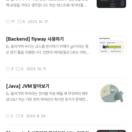
he need of having deep knowledge on how cry
해 보았을 거라고 생각합니다. 저는 테스트용 데이터를 만
ptography wor..
드는데 시간이 꽤 걸려서 Object Mother 패턴을 도입하
고, Fixture(테스트용 정적 객체)를 사용해서 이런 시간을
작성시간
17
5
2023. 10. 17.
줄여보기도 했습니다. 저와 같은 고민을 하신 분들이라면
들어봤을 법한 라이브러리를 소개하겠습니다. 공식 문서는
모두 영어로 되어있어 번역하기 귀찮으신 분들을 위해서
[Backend] flyway 사용하기
사용에 필요한 내용만 정리해 보겠습니다. 🙉 Fixture Mo
글 내용
nkey Fixture Monkey는 임의의 테스트 객체를 생성하
🙋 들어가며 우리는 코드를 관리하기 위해서 git이라는 형
는 라이브러리입니다. 테스트 코드의 생산성과 간결함을
상 관리 툴을 사용합니다. 반면에 여러분들은 DB는 어떤
위해서 네이버에서 만든 PBT 도구이며 java와 kotlin을
것으로 형상을 관리하시나요? 바로 Flyway가 DB에 대한
지원합니다. 💡 PBT(Property Based Testing)..
형상 관리를 제공합니다. 이번 글에서 간단하게 사용법을
작성시간
3
0
2023. 10. 11.
알아보겠습니다. 😋 🪽 flyway란? 공식 문서에는 다음과
같이 소개합니다. 😮 Flyway is an open-source dat
abase migration tool. DB 형상 관리를 도와주는 도구
[Java] JVM 알아보기
입니다. 심지어 오픈 소스입니다! 😋 🤔 왜 사용할까? 저는
글 내용
개발을 할 때 DDL을 직접 작성해서 관리하는 것을 선호합
🙋 들어가며 자바라는 언어를 처음 배울 때 무엇부터 배우
니다. 스키마에 변경사항이 생기면 하나하나 수정했습니
셨나요? 저는 가장 먼저 자바만의 특이한 장치가 존재한다
다. (다행히도 꼼꼼한 성격 때문에 아직까진 실수한 적 없습
는 사실부터 배웠습니다. 😋 바로 JVM이라는 가상 머신인
니다 😜) 만약 관리해야 할 DB가 많다면 이 과정..
데, 이 가상 머신이 어떤 동작을 하고 어떤 구조로 되어있는
작성시간
2
0
2023. 8. 25.
지 알아보겠습니다. 🏭 JVM JVM이란, Java Virtual M
achine의 약자로 바이트 코드를 실행시키는 가상 머신입
니다. 자바와 다른 언어를 구분 짓는 큰 차이로, WORA(W