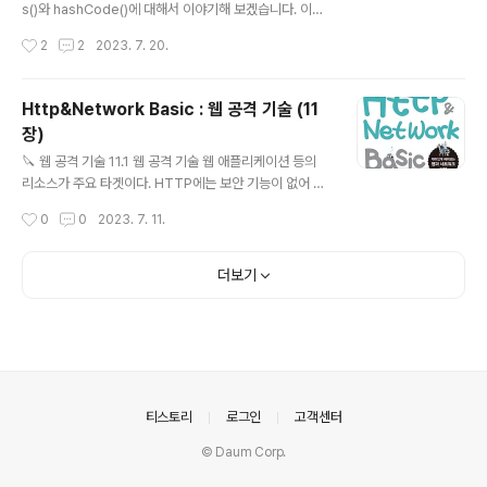
지 에 초점을 맞춰보겠습니다. 힌트는 앞서 언급한 고정된
s()와 hashCode()에 대해서 이야기해 보겠습니다. 이번
크기에 있습니다. 보통 책에는 어느 페이지에 어떤 내용이
글을 통해서 각 메서드를 언제, 어떻게 사용하는지 알아보
작성시간
2
2
2023. 7. 20.
있는지 담겨있는 목차가 존재합니다. 우리가 1,000 페이
고 왜 두 메서드를 같이 재정의해야 하는지 알아보겠습니
지..
다. 🟰 equals() 문자열을 비교할 때 많이 사용하는 친숙한
메서드입니다. 이 메서드를 왜 사용하는지 이해하기 위해
Http&Network Basic : 웹 공격 기술 (11
서는 동일성과 동등성의 개념을 알아야 합니다. 간단하게
장)
정리하면 다음과 같습니다. 그리고 이해를 위한 예시를 작
글 내용
성해 보겠습니다. 동일성(identity) : 같은 참조를 가진다.
🔪 웹 공격 기술 11.1 웹 공격 기술 웹 애플리케이션 등의
동등성(equality) : 같은 값을 가진다. String str1 = ne
리소스가 주요 타겟이다. HTTP에는 보안 기능이 없어 애
w String("hejow"); String str2 = new String("hejo
플리케이션에서 모두 구현해야 한다. 변조가 가능한 요청
작성시간
0
0
2023. 7. 11.
w"); Sy..
에 공격 코드를 실어서 공격한다. 11.1.1 웹 애플리케이션에
대한 공격 패턴 공격 패턴은 능동, 수동 두 가지가 존재한
다. 능동적 공격은 서버를 노리는 공격이다. 리소스에 대해
더보기
직접 실행된다. 대표적인 케이스는 SQL 인젝션과 OS 커
맨드 인젝션 등이 있다. 수동적 공격은 유저를 노리는 공격
이다. 함정을 이용해 유저가 공격 코드를 실행하도록 한다.
대표적인 케이스는 XSS, cross-site scripting, CSRF,
Cross Site Request Forgery 등이 있다. 11.2 출력 값
의 이스케이프 미비로 인한 취약..
의안내
티스토리
로그인
고객센터
© Daum Corp.