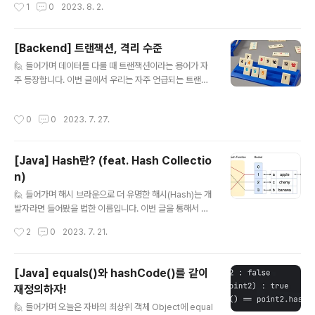
작성시간
1
0
2023. 8. 2.
다시 원래 요청으로 되돌아가야 합니다. 시큐리티는 Requ
다. 👩‍💼 DelegatingFilterProxy Security에서 빼놓
es..
을 수 없는 객체입니다. 이름에서 역할이 잘 명시되어 있습
니다. 이름 그대로 Filter를 위임(deleagte)하는 대리자
[Backend] 트랜잭션, 격리 수준
(proxy)입니다. 🤷 왜 위임하나요? 전체적인 흐름을 이해
글 내용
🙋 들어가며 데이터를 다룰 때 트랜잭션이라는 용어가 자
하고 왜 위임하는지 알아보겠습니다. 먼저 클라이언트의
주 등장합니다. 이번 글에서 우리는 자주 언급되는 트랜잭
요청이 들어오면 서블릿 컨테이너는 필터 체인을 생성합니
션이 무엇이고 특징이 어떤 것들이 있는지 알아보고, 주의
다. 이후 요청이 필터와 서블릿을 통과하면 스프링 내부로
할 점은 어떤 것들이 있는지 알아보겠습니다. 🤔 트랜잭션
진입하게 됩니다. 필터 체인 : HttpServletRequest를
작성시간
0
0
2023. 7. 27.
이란? 트랜잭션은 특별한 작업의 단위를 의미합니다. 어떤
처리하는 서블릿과 필터를 포함하는..
특징이 있어서 단순한 작업과 다르게 표현을 하는 것일까
요? 👀 특징 트랜잭션을 이야기할 때는 ACID라고 부르는
[Java] Hash란? (feat. Hash Collectio
특징을 이해해야 합니다. ACID를 지키고 있는 단위를 우
n)
리는 트랜잭션이라고 부르는 것입니다. 🎭 루미큐브 루미
글 내용
큐브는 가장 유명한 보드게임 중 하나입니다. 이 게임은 트
🙋 들어가며 해시 브라운으로 더 유명한 해시(Hash)는 개
랜잭션의 특징과 아주 비슷합니다. 다음은 규칙입니다. 🎯
발자라면 들어봤을 법한 이름입니다. 이번 글을 통해서 해
루미큐브 규칙 4가지 색을 가진 1부터 13까지 숫자가 존재
시는 어떤 것이고 왜 사용하는지 또, 어떤 문제가 있는지 알
작성시간
2
0
2023. 7. 21.
한다. 필드에 제출된 숫자들은 같은 색..
아보겠습니다. 그리고 Java에서 제공하는 다양한 Hash
Collection에 대해서도 간단히 알아보겠습니다. 🥔 Has
h란? 해시란 고정된 크기로 값을 바꾸는 함수나 알고리즘
[Java] equals()와 hashCode()를 같이
을 말합니다. 그 결과 만들어진 값을 해시 코드(hash cod
재정의하자!
e) 혹은 해시 값(hash value)이라고 부릅니다. 🤔 고정된
글 내용
크기? 해시가 어떤 것인지 알았다면 이번에는 왜 사용하는
🙋 들어가며 오늘은 자바의 최상위 객체 Object에 equal