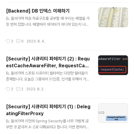
서 제공하는 다양한 자료 구조들의 모음을 Collection이
라고 부릅니다. 다양한 인터페이스와 클래스들의 집합이
[Backend] DB 인덱스 이해하기
며, 자바에서는 Collection 외에도 배열이라는 구조도 제
글 내용
공합니다. Collection 인터페이스를 상속받는 주요 인터
🙋 들어가며 처음 자료구조를 공부할 때 우리는 배열을 가
페이스는 다음과 같습니다. List 인터페이스 Set 인터페이
장 먼저 접합니다. 배열에서 데이터가 어디에 있는지 나타
스 Queue 인터페이스 Map 인터페이스는 구조상의 차이
낼 때 인덱스라는 용어를 사용하는데, 데이터베이스에서도
로 별도로 정의되지만 동일하게 Java Collectio..
이 인덱스라는 용어를 사용합니다. 이번 글을 통해서 인덱
작성시간
2
0
2023. 8. 4.
스가 무엇이고 어떻게 사용하는지 알아보겠습니다. 📚 인
덱스란? 저번에 읽었던 책에서 찾고 싶은 내용이 있을 때
어떻게 찾을까요? 맨 앞에 있는 목차혹은 끝에 있는 찾아보
[Security] 시큐리티 파헤치기 (2) : Requ
기를 참고할 것 같습니다. 이렇게 빠르게 찾기 위해서 도움
estCacheAwareFilter, RequestCach
을 주는 페이지를 인덱스라고 합니다. 페이지라고 표현한
글 내용
e
이유는 DB에서 인덱스는 하나의 자료구조이기 때문입니
🙋 들어가며 스프링 시큐리티 필터에는 다양한 필터들이
다. 기본적으로 인덱스는 키를 정렬해서 보관합니다. 🤔 왜
존재합니다. 오늘은 그중에서 인증, 인가를 위해서 가로
빨라질까? 인덱스를 둔다는 것은 원하는 데이터가 어디에
채진 요청을 어떻게 다시 수행하는지 알아보겠습니다. ↩️
작성시간
2
2
2023. 8. 2.
있는지 마킹해두는 것입니다. 마킹을 기반으로..
RequestCacheAwareFilter 이름에서 어떤 역할을 하
는지 대략적으로 알 수 있습니다. 대충 요청에 대한 캐시를
알고 있는 필터 같습니다. 동작을 이해하기 위해서는 내부
[Security] 시큐리티 파헤치기 (1) : Deleg
적으로 무엇을 가지고 있는지 알아야 합니다. 🏛️ 시큐리티
atingFilterProxy
아키텍처 시큐리티는 결국 인증과 인가를 위한 프레임워크
글 내용
입니다. 인증을 위한 Authentication Manager와 인가
🙋 들어가며 이전에 Spring Security를 너무 가볍게 공
를 위한 Access Decision Manager가 핵심입니다. 요
부한 것 같아서 A-Z로 다뤄보려고 합니다. 이번 편에서는
청한 자원이 인증이 필요하다면 요청을 가로채 인증한 뒤
DelegatingFilterProxy에 대해서 이야기해 보겠습니