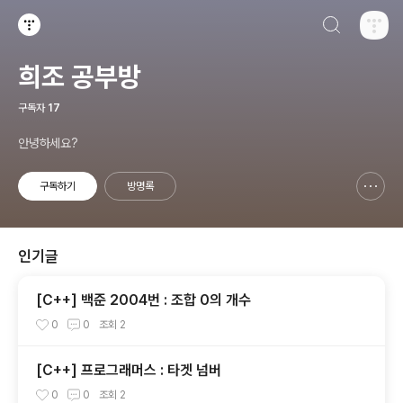
검색하기
티스토리
희조 공부방
구독자
17
안녕하세요?
구독하기
방명록
신고하기 레이어
열기
인기글
[C++] 백준 2004번 : 조합 0의 개수
0
0
조회
2
[C++] 프로그래머스 : 타겟 넘버
0
0
조회
2