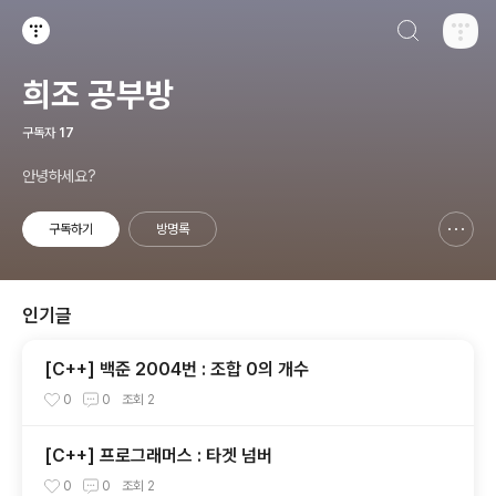
검색하기
티스토리
희조 공부방
구독자
17
안녕하세요?
구독하기
방명록
신고하기 레이어
열기
인기글
[C++] 백준 2004번 : 조합 0의 개수
0
0
조회
2
[C++] 프로그래머스 : 타겟 넘버
0
0
조회
2