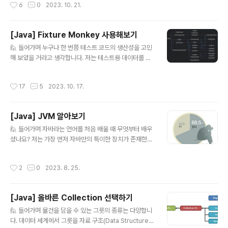
작성시간
6
0
2023. 10. 21.
다. 😋 🔐 Jasypt란? Jasypt는 Java Simplified Encr
yption의 약자입니다. 공식 문서에 따르면 다음과 같이 설
명되어 있습니다. Java library which allows the dev
[Java] Fixture Monkey 사용해보기
eloper to add basic encryption capabilities to hi
글 내용
s/her projects with minimum effort, and without t
🙋 들어가며 누구나 한 번쯤 테스트 코드의 생산성을 고민
he need of having deep knowledge on how cry
해 보았을 거라고 생각합니다. 저는 테스트용 데이터를 만
ptography wor..
드는데 시간이 꽤 걸려서 Object Mother 패턴을 도입하
고, Fixture(테스트용 정적 객체)를 사용해서 이런 시간을
작성시간
17
5
2023. 10. 17.
줄여보기도 했습니다. 저와 같은 고민을 하신 분들이라면
들어봤을 법한 라이브러리를 소개하겠습니다. 공식 문서는
모두 영어로 되어있어 번역하기 귀찮으신 분들을 위해서
[Java] JVM 알아보기
사용에 필요한 내용만 정리해 보겠습니다. 🙉 Fixture Mo
글 내용
nkey Fixture Monkey는 임의의 테스트 객체를 생성하
🙋 들어가며 자바라는 언어를 처음 배울 때 무엇부터 배우
는 라이브러리입니다. 테스트 코드의 생산성과 간결함을
셨나요? 저는 가장 먼저 자바만의 특이한 장치가 존재한다
위해서 네이버에서 만든 PBT 도구이며 java와 kotlin을
는 사실부터 배웠습니다. 😋 바로 JVM이라는 가상 머신인
지원합니다. 💡 PBT(Property Based Testing)..
데, 이 가상 머신이 어떤 동작을 하고 어떤 구조로 되어있는
작성시간
2
0
2023. 8. 25.
지 알아보겠습니다. 🏭 JVM JVM이란, Java Virtual M
achine의 약자로 바이트 코드를 실행시키는 가상 머신입
니다. 자바와 다른 언어를 구분 짓는 큰 차이로, WORA(W
[Java] 올바른 Collection 선택하기
rite Once Run Anywhere)를 목표로 만들어졌습니다.
글 내용
JVM을 이해하기 위해서 어떻게 자바 코드가 실행되는지
🙋 들어가며 물건을 담을 수 있는 그릇의 종류는 다양합니
먼저 알아보겠습니다. 💻 Java는 컴파일 언어 자바는 C언
다. 데이터 세계에서 그릇을 자료 구조(Data Structure)