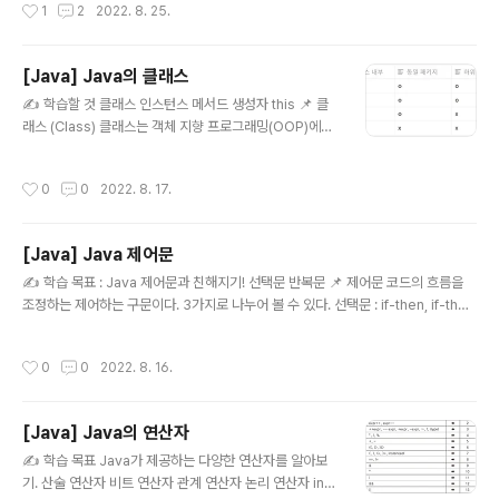
작성시간
1
2
2022. 8. 25.
장 큰 특징인 상속에 대해서 이해해야 한다. 먼저 상속에 대
해서 이해해보자. ✔️ 상속이란? 기존의 클래스를 이용해서
새로운 클래스를 만들어내는 것이다. 기존에 정의되어있던
[Java] Java의 클래스
클래스의 모든 필드와 메서드를 물려받아 코드의 재사용성
글 내용
을 높여준다. 기존의 클래스를 부모 클래스, 상위 클래스 등
✍️ 학습할 것 클래스 인스턴스 메서드 생성자 this 📌 클
으로 부르고, 상속받은 클래스는 자식 클래스, 서브 클래스
래스 (Class) 클래스는 객체 지향 프로그래밍(OOP)에서
등으로 부른다. ✔️ 자바에서 상속 extends 뒤에 부모 클
사용되는 객체를 정의해놓은 것으로 인스턴스를 생성할 때
래스를 붙여서 사용한다. 모든 클래스의 부모 클래..
쓰인다. 다시 말하면, 객체의 속성과 기능을 하나로 묶어놓
작성시간
0
0
2022. 8. 17.
은 틀이다. Java에서 클래스는 필드, 생성자, 메서드로 구
성된다. 필드(속성) : 객체의 데이터를 저장하며 멤버 변수
라고도 부른다. 생성자 : 필요한 정보를 인수로 받아 객체를
[Java] Java 제어문
초기화한 후 반환하는 역할이다. 메소드 : 객체의 기능이다.
글 내용
호출 시 정의된 코드를 수행한다. class 키워드로 클래스
✍️ 학습 목표 : Java 제어문과 친해지기! 선택문 반복문 📌 제어문 코드의 흐름을
를 정의하고 앞에 접근 지정자를 두어 외부에서 접근할 수
조정하는 제어하는 구문이다. 3가지로 나누어 볼 수 있다. 선택문 : if-then, if-then
있는 범위를 설정한다. // Example public class Pers
-else, switch 반복문 : for, while, do-while 분기문 : break, continue, retur
on { // 필드(멤버변수) private ..
n 📌 선택문 선택지에 따라서 다른 문장이 수행되도록 하는 구문이다. ✔️ IF 문 // Ex
작성시간
0
0
2022. 8. 16.
ample if (condition1) { ... } else if (condition2) { ... } else { ... } 가장 기본적
인 선택문이다. 주어진 조건에 따라서 맞는 블록을 실행한다. 조건식의 결과는 참과
거짓 뿐이라 'else if'를 추가해야만 더 많은 조건을 따질 수 있다. 하나의 조건식..
[Java] Java의 연산자
글 내용
✍️ 학습 목표 Java가 제공하는 다양한 연산자를 알아보
기. 산술 연산자 비트 연산자 관계 연산자 논리 연산자 inst