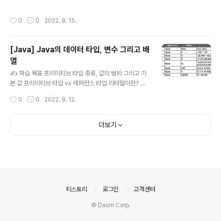
anceof assignment(=) operator 화살표(->) 연산자
3항 연산자 연산자 우선순위 switch 연산자 📌 산술 연산
작성시간
0
0
2022. 8. 15.
자 기본적인 수학 계산에 사용되는 연산자들을 말한다. 7
가지 연산자가 존재한다. (+, -, *, /, %, ++, --) 나눗셈은
타입에 따라 다른 결과가 나온다. (int, float) 다른 타입끼
[Java] Java의 데이터 타입, 변수 그리고 배
리 산술 연산을 하면 더 큰 범위로 자동 형변환이 이루어진
열
다. 문자도 산술 연산이 가능하다. 문자가 유니코드로 바꾸
글 내용
어 저장되기 때문이다. // Examples int x = 10; int y =
✍️ 학습 목표 프리미티브 타입 종류, 값의 범위 그리고 기
4; System.out.printf("%d / %d = %d..
본 값 프리미티브 타입 vs 레퍼런스 타입 리터럴이란? 변
수 선언 및 초기화 변수의 스코프와 라이프타임 타입 변환,
작성시간
0
0
2022. 8. 12.
캐스팅 그리고 타입 프로모션 1차 및 2차 배열 선언 타입
추론, var 💡프리미티브 타입 종류, 값의 범위 그리고 기본
값 Java에는 8가지의 기본형 타입(primitive type)을 미
더보기
리 정의하여 제공한다. 크게 논리형, 정수형, 실수형, 문자
형 4가지로 나누어지고 표현 가능한 범위에 따라 또 나누
어진다. 문자형인 char는 Java에서 유니코드를 사용하기
때문에 2 byte이다. 기본 값이 존재해서 NULL이 존재하
지 않는다. 💡프리미티브 타입 vs 레퍼런스 타입 데이터
타입은 크게 '기본형(Primitive Type)'과..
의안내
티스토리
로그인
고객센터
© Daum Corp.