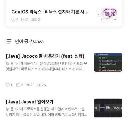
CentOS 리눅스 : 리눅스 설치와 기본 사용
법 (1장)
0
0
조회
2
언어 공부/Java
분류 전체보기
주요 글 목록
[Java] Jacoco 잘 사용하기 (feat. 심화)
글 내용
🙋 들어가며 애플리케이션의 안정성을 나타내는 지표는 무
엇일까요? 바로 테스트 커버리지입니다. 테스트 커버리지
란 우리 시스템에 얼마나 테스트 코드가 작성되었는지 나
타내는 지표입니다. 자바 진영에는 Jacoco라는 도구가
작성시간
11
2
2023. 10. 26.
존재하는데 간단하게 사용법을 알아보겠습니다. 😋 💄 Ja
coco Jacoco란, 자바 진영의 테스트 커버리지 측정 도
구입니다. 테스트를 작성하면 조건에 따라 커버리지를 측
[Java] Jasypt 알아보기
정하고 거기에 따른 Report를 제공합니다. 이 글에서 사
글 내용
용한 환경은 다음과 같습니다. Spring boot : 3.1.5 Java
🙋 들어가며 프로젝트를 진행할 때 보안에 예민해서 노출
: 17 Jacoco : 0.8.8 Build Tool : Gradle 🚀 Gradle
시키지 않는 값들이 있습니다. 여러 방법으로 노출시키지
에 적용하기 Jacoco 플러그인을 Gradle에 다음과 같이
않는 방법이 있지만 그중에 Jasypt라는 라이브러리가 존
적용합니다. plugins { ... id..
재합니다. 오늘은 어떻게 사용하는지 가볍게 알아보겠습니