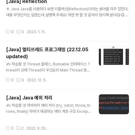
[Java] Reflection
행시켜 주는 도구들이 출시되었습니다. Maven, Gradle
글 내용
등이 출시되었고 요즘에는 Gradle이라는 도구를 가장 많
🎇 Java Java를 사용하다 보면 리플렉션(Reflection)이라는 용어를 자주 접한다.
이 사용합니다😎 🙋 설치하기 설치하는 방법은 어렵지
대충 무엇인지는 알겠는데 설명해 주세요! 하면 못 할 것 같아서 정리해 본다😋😋
않지만 꼭 JDK 1.8 이상 버전이 미리 설치되어 있어야 합
🪞 리플렉션, Reflection 리플렉션이란? 단어의 의미를 떠올려서, 거울에 반사된
니다. java -version 명령어로 확인부터 합시다!..
어떤 대상을 제약 없이 사용하는 기술이다. 자세하게 설명하면, 힙 영역에 로드된 Cl
작성시간
0
0
2023. 1. 11.
ass 타입의 객체를 통해서 인스턴스를 생성하고, 접근 지정자의 제약 없이 인스턴스
의 메소드와 필드를 사용할 수 있게 하는 Java API이다. 😮 힙 영역에서 Class 타
입 가져오기 힙 영역에 로드된 Class 타입은 다음 3가지 방법으로 가져올 수 있다.
[Java] 멀티쓰레드 프로그래밍 (22.12.05
클래스.class 인스턴스.getClass() Class.forName(클래스명) public class..
updated)
글 내용
✍️ 학습할 것 Thread 클래스, Runnable 인터페이스 T
hread의 상태 Thread의 우선순위 Main Thread 동기
화 데드락 📌 Thread 클래스, Runnable 인터페이스 Ja
작성시간
0
0
2022. 12. 5.
va는 멀티쓰레드 프로그래밍을 지원하는 언어이다. 멀티
쓰레드 환경은 어떤 쓰레드가 문제가 발생하면 다른 쓰레
드에도 영향을 미친다. 따라서 쓰레드에 대한 이해는 필수
[Java] Java 예외 처리
적이고 다른 실행 환경을 제공하는 프로세스에 대한 이해
글 내용
✍️ 학습할 것 자바에서 예외 처리 (try, catch, throw, th
도 같이 해보자. 🧷 프로세스, Process 메모리 상에 올라
rows, finally) 자바가 제공하는 예외 계층 구조 Excepti
간 프로그램을 프로세스라고 한다. 자체적인 실행환경을
on과 Error의 차이 RuntimeException과 RE가 아닌 것
가지고 있다. 모든 프로세스는 적어도 하나의 쓰레드를 가
의 차이 커스텀 예외 만드는 방법 📌 자바에서 예외 처리 (t
진다. 둘 이상일 때 멀티쓰레드 프로세스라고 부른다. 🧷
작성시간
2
2
2022. 9. 20.
ry, catch, throw, throws, finally) 프로그램 실행 중에
쓰레드, Thread 쓰레드는 일종의 실행환경의 단위로 실