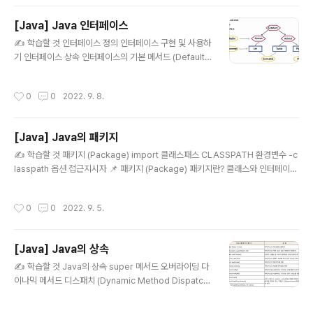
어떤 문제 때문에 오작동하거나 비정상적으로 종료되는 경
제 작업을 ..
우를 오류(Error)라고 한다. 보통 오류는 다음과 같이 3가
[Java] Java 인터페이스
지로 구분할 수 있다. 컴파일 에러 : 컴파일 시 발생하는 오
글 내용
류 런타임 에러 : 실행 도중에 발생하는 오류 논리 에러 : 실
✍️ 학습할 것 인터페이스 정의 인터페이스 구현 및 사용하
행은 되지만 의도치 않은 동작을 유발하는 오류 컴파일러
기 인터페이스 상속 인터페이스의 기본 메서드 (Default
를 통해 문제없이 컴파일을 마친다고 해서 런타임에 발생
Method), 자바 8 인터페이스의 static 메서드, 자바 8 인
하는..
터페이스의 private 메소드, 자바 9 📌 인터페이스 인터
작성시간
0
0
2022. 9. 8.
페이스란? 일종의 추상 클래스이다. 추상 메서드와 상수만
멤버로 가질 수 있으며 다중 상속을 지원한다. 많은 블로그
에서 인터페이스에 대해서 말하는 바는 대부분 다음과 같
[Java] Java의 패키지
다. '인터페이스는 추상 클래스보다 추상화가 높고 상수와
글 내용
추상 메서드만을 가진다.' 전~혀 와닿지 않는다. 추상 클래
✍️ 학습할 것 패키지 (Package) import 클래스패스 CLASSPATH 환경변수 -c
스가 있는데 왜 인터페이스가 필요한 것일까? ✔️ 추상 클래
lasspath 옵션 접근지시자 📌 패키지 (Package) 패키지란? 클래스와 인터페이스
스 vs 인터페이스 추상 클래스는 abstract 키워드로 정의
의 집합이다. 자바는 패키지로 관련된 클래스나 인터페이스를 분류해 효율적으로 파
되거나 클래스 내 '추상 메서드'가 하나 이상 포함된 클래..
일들을 관리한다. 패키지만 다르다면 같은 이름의 클래스가 존재할 수 있어 협업에서
작성시간
0
0
2022. 9. 5.
발생하는 이름 충돌 문제를 해결할 수 있다. 추가적인 특징은 다음과 같다. 모든 클래
스는 반드시 하나의 패키지에 속한다. 패키지 선언은 소스파일 첫 번째 문장에 단 한
번만 가능하다. ✔️ 이름 없는 패키지 패키지가 지정되지 않은 파일들을 포함하는 패
[Java] Java의 상속
키지이다. 앞서 말했듯이 모든 패키지는 반드시 하나의 패키지에 속해야 한다. 만약
글 내용
패키지를 지정하지 않고 소스파일을 ..
✍️ 학습할 것 Java의 상속 super 메서드 오버라이딩 다
이나믹 메서드 디스패치 (Dynamic Method Dispatch)
추상 클래스 final Object 클래스 📌 Java의 상속 자바의
상속을 이해하기 이전에 우선 객체 지향 프로그래밍의 가