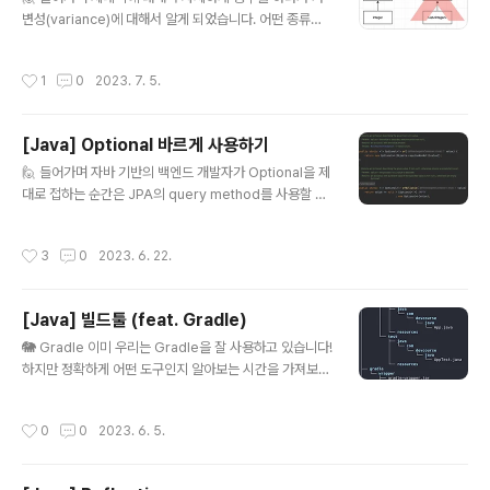
정리하면 다음과 같습니다. 그리고 이해를 위한 예시를 작
변성(variance)에 대해서 알게 되었습니다. 어떤 종류가
성해 보겠습니다. 동일성(identity) : 같은 참조를 가진다.
존재하는지 알아보고, 왜 이런 개념이 있는지 알아보겠습
동등성(equality) : 같은 값을 가진다. String str1 = ne
니다. 제네릭을 위해서 다루는 내용이므로 이해가 어렵다
w String("hejow"); String str2 = new String("hejo
작성시간
1
0
2023. 7. 5.
면 해당 글에서 예시를 통해 다뤄보도록 하겠습니다. 🔄
w"); Sy..
가변성이란? 이름에서 예상할 수 있듯이 가변성이란, 특정
타입의 객체를 다른 타입의 객체로 변환할 수 있음을 말
[Java] Optional 바르게 사용하기
합니다. 반대의 개념은 불변성으로, 무공변(Invariance)
글 내용
으로도 부릅니다. 여기서 가변성은 공변과 반공변 두가지
🙋 들어가며 자바 기반의 백엔드 개발자가 Optional을 제
가 존재합니다. 어떤 객체 a와 b에 대해서, a가 b로 변환할
대로 접하는 순간은 JPA의 query method를 사용할 때
수 있다고 가정하겠습니다. 그러면 다음과 같이 총 3가지
라고 생각합니다. Optional이 사용하기 편한 객체이지만
로 가변성과 불변성을 구분할 수 있습니다. 공변(covaria
사용할 때 주의점을 요합니다. 이 글에서는 Optional에 대
작성시간
3
0
2023. 6. 22.
nt) : Box를 B..
한 저의 고찰과 올바르게 사용하는 방법에 대해 이야기해
보겠습니다. 🧐 Optional의 목적 모든 사물들은 각자에게
주어진 알맞은 쓰임이 존재합니다. 예를 들어서, 책은 읽기
[Java] 빌드툴 (feat. Gradle)
위해서 존재합니다. 라면 받침으로 쓰는 것은 본디 목적을
글 내용
잃는 것입니다. (물론 라면 받침으로 씁니다) 그렇다면 Op
🐘 Gradle 이미 우리는 Gradle을 잘 사용하고 있습니다!
tional의 쓰임은 무엇일까요? 자바 설계자가 언급한 의도
하지만 정확하게 어떤 도구인지 알아보는 시간을 가져보겠
를 가져왔습니다. Our intention was to provide a lim
습니다. 😋😋 자바를 통해서 코드를 작성한 뒤 실행하기
ited mechanism for ..
위해선 다음과 같은 과정을 거쳐야 합니다. 작성한 코드(*.j
작성시간
0
0
2023. 6. 5.
ava)를 javac 명령어로 바이트 코드로 변환한다. 변환된
코드(*.class)를 java 명령어로 실행시킨다. 매번 저런 과
정들을 거치는 게 귀찮기 때문에 자동으로 빌드해 주고 실